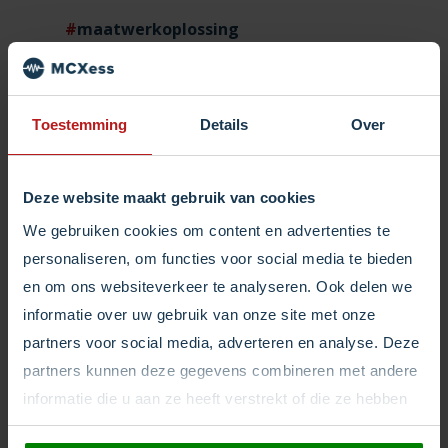
maatwerkoplossing
productiviteitsagenda
vakantieperiode
Toestemming
Details
Over
zakelijke telefonie
zomerbezetting
Deze website maakt gebruik van cookies
We gebruiken cookies om content en advertenties te
personaliseren, om functies voor social media te bieden
Login
en om ons websiteverkeer te analyseren. Ook delen we
informatie over uw gebruik van onze site met onze
partners voor social media, adverteren en analyse. Deze
partners kunnen deze gegevens combineren met andere
informatie die u aan ze heeft verstrekt of die ze hebben
verzameld op basis van uw gebruik van hun services.