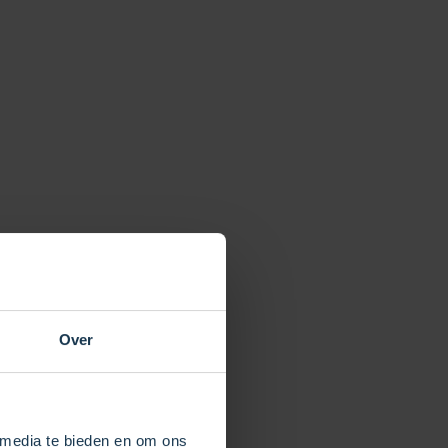
dan
 MS
Over
t.
 media te bieden en om ons