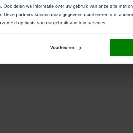
. Ook delen we informatie over uw gebruik van onze site met on
e. Deze partners kunnen deze gegevens combineren met andere i
Doorschakelen
WhatsApp
erzameld op basis van uw gebruik van hun services.
Ready
Schakel de gesprekken door
Al onze nummers
E
naar ieder telefoonnummer
kunnen voor WhatsApp
h
overal in de wereld, een SIP
Voorkeuren
gebruikt worden.
r
adres of ieder ander platform
WhatsApp accepteert
L
zoals MS Teams.
Lokale, Nationale en
w
Mobiele nummers.
o
bl
Lees Meer
Bestel Basic