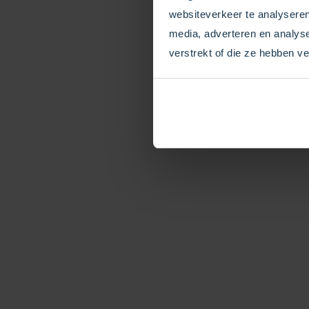
websiteverkeer te analyseren
media, adverteren en analys
Gesprek
verstrekt of die ze hebben v
Rapportage
Volledige
gesprekgeschiedenis van
inkomende en uitgaande
calls. De nummers
vertellen het verhaal.