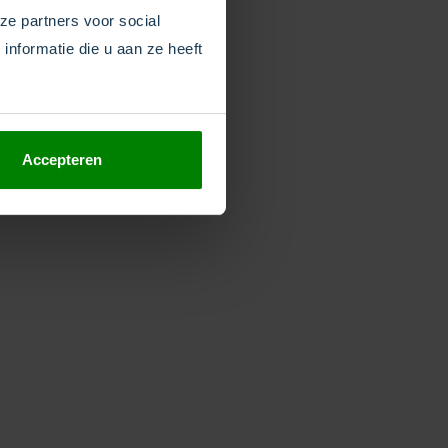
ze partners voor social
nformatie die u aan ze heeft
Gesprek
opname
valueer gesprekken,
aal details terug of
Accepteren
egistreer afspraken.
aat de beller even
eten dat het gesprek
pgenomen wordt en
ijf verbeteren.