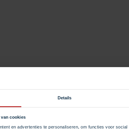
Andere Pakketten
Gespreksroutering Features
Basic
hakel uw gesprekken door naar een telefoonnummer waar 
k in de wereld, een SIP adres of ieder ander platform zoals
Details
eams. Wijzig de bestemming online, real-time, wanneer u wil
Blijf altijd bereikbaar.
 van cookies
ent en advertenties te personaliseren, om functies voor social