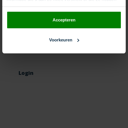
verzameld op basis van uw gebruik van hun services.
productiviteitsagenda
Accepteren
vakantieperiode
zakelijke telefonie
Voorkeuren
zomerbezetting
Login