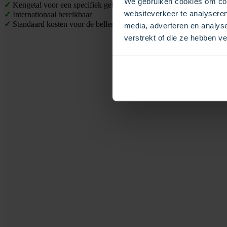
We gebruiken cookies om cont
✓
Kengetal voor een specifiek gebied
websiteverkeer te analyseren
✓
Internationaal bereikbaar
✓
Standaard kosten voor de beller
media, adverteren en analys
verstrekt of die ze hebben v