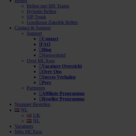
Bellen
Bellen met MS Teams
Hybride Bellen
SIP Trunk
Goedkoop Zakelijk Bellen
Contact & Support
Support
Contact
FAQ
Blog
Nieuwsbrief
Over MCXess
Vacature Overzicht
Over Ons
Succes Verhalen
Pers
Partneren
Affiliate Programma
Reseller Programma
Nummer Bestellen
NL
UK
NL
Vacatures
Mijn MCXess