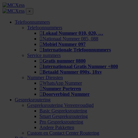
×
Telefoonnummers
Telefoonnummers
Lokaal Nummer 010, 020, …
Nationaal Nummer 085, 088
Mobiel Nummer 097
Internationale Telefoonnummers
Service nummers
Gratis nummer 0800
Internationaal Gratis Nummer +800
Betaald Nummer 090x, 18xy
Nummer Diensten
WhatsApp Nummer
Nummer Porteren
Doorverbind Nummer
Gespreksroutering
Gespreksroutering Vereenvoudigd
Basic Gespreksroutering
Smart Gespreksroutering
Pro Gespreksroutering
Andere Pakketten
Custom en Contact Center Routering