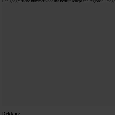
Een geografische nummer voor uw bedrijf schept een regionaal imago
Dekking