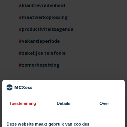
klanttevredenheid
maatwerkoplossing
productiviteitsagenda
vakantieperiode
zakelijke telefonie
zomerbezetting
Login
Toestemming
Details
Over
Deze website maakt gebruik van cookies