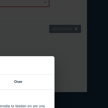
Over
 media te bieden en om ons