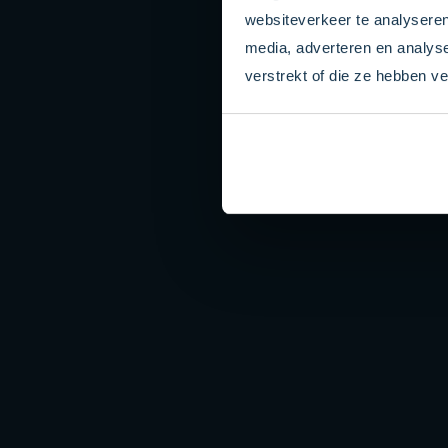
websiteverkeer te analyseren
media, adverteren en analys
verstrekt of die ze hebben v