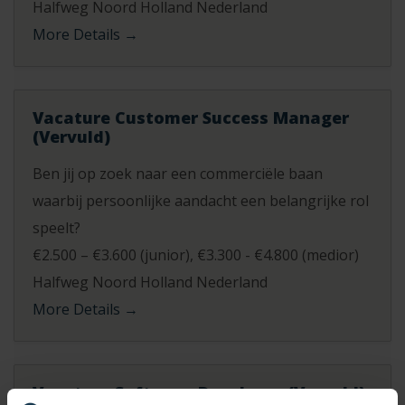
Halfweg Noord Holland Nederland
More Details
Vacature Customer Success Manager
(Vervuld)
Ben jij op zoek naar een commerciële baan
waarbij persoonlijke aandacht een belangrijke rol
speelt?
€2.500 – €3.600 (junior)
€3.300 - €4.800 (medior)
Halfweg Noord Holland Nederland
More Details
Vacature Software Developer (Vervuld)