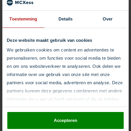
Onderhoud en ontwikkel jij graag nieuwe
systemen voor het platform van MCXess en het
Toestemming
Details
Over
selfservice portal voor onze klanten? Zoek jij een
plek om jezelf te ontwikkelen. Bij MCXess krijg je
Deze website maakt gebruik van cookies
deze kans.
We gebruiken cookies om content en advertenties te
€2.300 - €2.800 (junior)
€2.800 - €3.900 (medior)
personaliseren, om functies voor social media te bieden
Halfweg Noord Holland Nederland
en om ons websiteverkeer te analyseren. Ook delen we
More Details
informatie over uw gebruik van onze site met onze
partners voor social media, adverteren en analyse. Deze
partners kunnen deze gegevens combineren met andere
informatie die u aan ze heeft verstrekt of die ze hebben
verzameld op basis van uw gebruik van hun services.
Accepteren