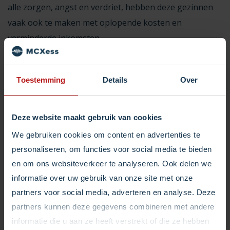
alle zorgen, angst en verdriet, hebben deze gezinnen
vaak ook te maken met oplopende kosten en
verminderde inkomsten.
De Monicares Foundation helpt deze gezinnen met
Toestemming
Details
Over
declaraties in plaats van donaties. Dit doen ze door
voor een lange periode de kosten van reizen,
boodschappen, ontspanning of andere puur
Deze website maakt gebruik van cookies
menselijke noodzakelijkheden op zich te nemen,
We gebruiken cookies om content en advertenties te
wanneer gemeente, verzekeraars of andere instanties
personaliseren, om functies voor social media te bieden
de kosten niet dekken. Op deze manier proberen ze
en om ons websiteverkeer te analyseren. Ook delen we
een klein beetje rust te creëren voor gezinnen die wel
informatie over uw gebruik van onze site met onze
wat anders aan hun hoofd hebben.
partners voor social media, adverteren en analyse. Deze
partners kunnen deze gegevens combineren met andere
informatie die u aan ze heeft verstrekt of die ze hebben
De Monicares Foundation maakt met een continue