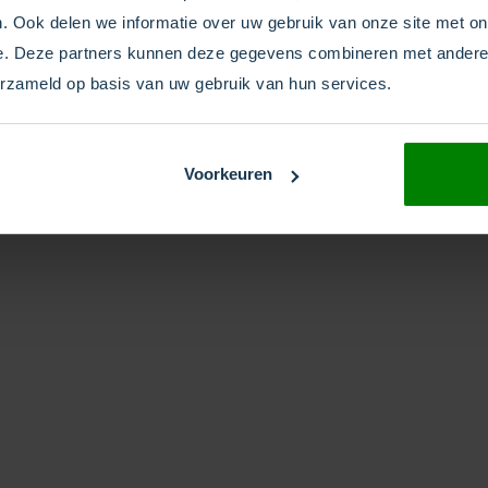
en vragen
.
. Ook delen we informatie over uw gebruik van onze site met on
Infographic – Belgische Tele
e. Deze partners kunnen deze gegevens combineren met andere i
vrij om deze infographic te ge
erzameld op basis van uw gebruik van hun services.
publicaties mits daar ook een
 Gratis
geplaatst wordt.
r
Voorkeuren
ernationale standaarden
Belgische gratis nummers
 prefix 0800 en bellen is
. Gratis nummers zijn over
bereikbaar vanuit het land
ige internationale
rkomen.