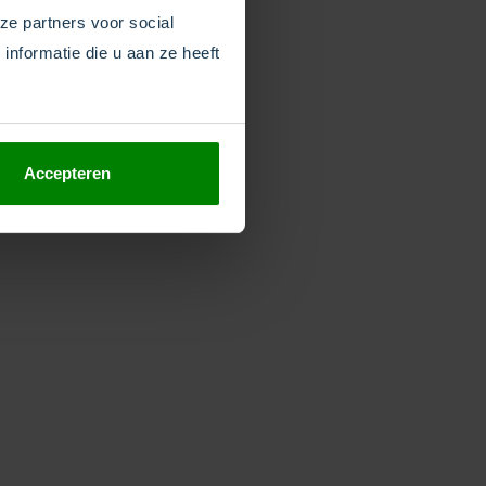
ze partners voor social
foonnummers. Je bent
nformatie die u aan ze heeft
bruiken in je eigen
 link naar deze pagina
Accepteren