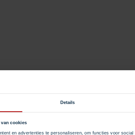
 nummer aan te kunnen
 Nationaal
r
aal Nummer
is niet
cifiek gebied in België,
en is bereikbaar tegen
Details
mmer heb je een adres in
 van cookies
odig om een
Nationaal
ent en advertenties te personaliseren, om functies voor social