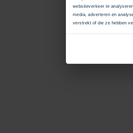
Nummer aan te kunn
websiteverkeer te analyseren
media, adverteren en analys
verstrekt of die ze hebben v
Belgisch
Numme
Belgen volgen de int
waar het logisch is. 
hebben de aanbevolen
gratis voor de beller
het algemeen alleen 
zelf – alhoewel somm
gesprekken wel doo