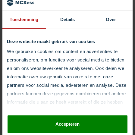
flexibiliteit. U kunt ze gebruiken waar, wanneer, en hoe
u ze nodig heeft. Zo kunt u bijvoorbeeld een apart
Toestemming
Details
Over
nummer hebben voor iedere afdeling, zoals sales,
marketing, klantenservice, etc., maar ze allemaal
toewijzen aan hetzelfde toestel.
Deze website maakt gebruik van cookies
We gebruiken cookies om content en advertenties te
Deze voordelen vertalen zich ook naar grote bedrijven.
personaliseren, om functies voor social media te bieden
Zo wordt MCXess bijvoorbeeld gebruikt door Acer, die
en om ons websiteverkeer te analyseren. Ook delen we
informatie over uw gebruik van onze site met onze
hiermee hun beheersbaarheid optimaliseert en hun
partners voor social media, adverteren en analyse. Deze
klanten een centraal contactpunt verschaft.
partners kunnen deze gegevens combineren met andere
informatie die u aan ze heeft verstrekt of die ze hebben
verzameld op basis van uw gebruik van hun services.
Accepteren
Een kleine functie maakt