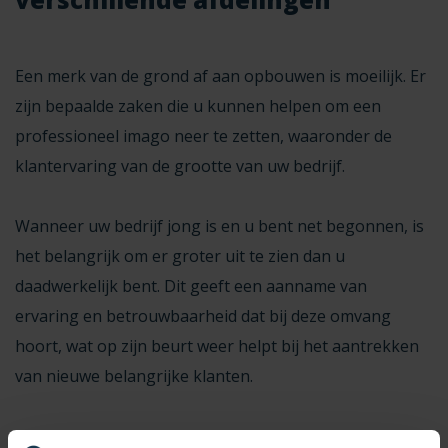
Een merk van de grond af aan opbouwen is moeilijk. Er
zijn bepaalde zaken die u kunnen helpen om een
professioneel imago neer te zetten, waaronder de
klantervaring van de grootte van uw bedrijf.
Wanneer uw bedrijf jong is en u bent net begonnen, is
het belangrijk om er groter uit te zien dan u
daadwerkelijk bent. Dit geeft een aanname van
ervaring en betrouwbaarheid dat bij deze omvang
hoort, wat op zijn beurt weer helpt bij het aantrekken
van nieuwe belangrijke klanten.
Virtuele mobiele nummers geven u een hoop