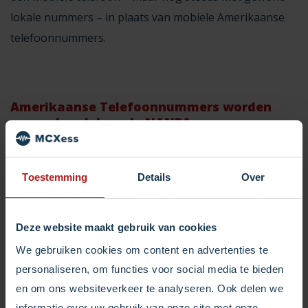
lokale nummers – in plaats van mobiele Amerikaanse
telefoonnummers.
Amerikaanse Telefoonnummers worden
gereguleerd door de NANPA
Participaties in het NANPA
Nummering Plan
Toestemming
Details
Over
Telefoonnummers in Amerika worden gereguleerd
door NANPA (North American Numbering Plan
Deze website maakt gebruik van cookies
Administrator) in het NANP (North American
We gebruiken cookies om content en advertenties te
Numbering Plan).
personaliseren, om functies voor social media te bieden
en om ons websiteverkeer te analyseren. Ook delen we
NANPA heeft de algehele verantwoordelijkheid voor
informatie over uw gebruik van onze site met onze