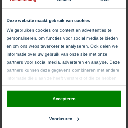
Deze website maakt gebruik van cookies
We gebruiken cookies om content en advertenties te
Consultant Management
personaliseren, om functies voor social media te bieden
De Consulting Group template komt standaard met
en om ons websiteverkeer te analyseren. Ook delen we
50 consultant accounts. Als er meer nodig mochten
informatie over uw gebruik van onze site met onze
zijn, kunnen die toegevoegd worden. Deel een
partners voor social media, adverteren en analyse. Deze
account met iedere aangesloten consultant en die
partners kunnen deze gegevens combineren met andere
kan direct aan de slag.
informatie die u aan ze heeft verstrekt of die ze hebben
verzameld op basis van uw gebruik van hun services.
Accepteren
Voorkeuren